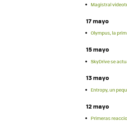
Magistral videotu
17 mayo
Olympus, la prim
15 mayo
SkyDrive se actua
13 mayo
Entropy, un peq
12 mayo
Primeras reaccio