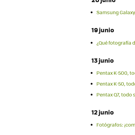
Samsung Galaxy 
19 junio
¿Qué fotografía d
13 junio
Pentax K-500, to
Pentax K-50, tod
Pentax Q7, todo 
12 junio
Fotógrafos: ¡com