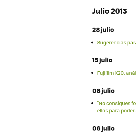
Julio 2013
28 julio
Sugerencias para
15 julio
Fujifilm X20, anál
08 julio
"No consigues fo
ellos para poder
06 julio