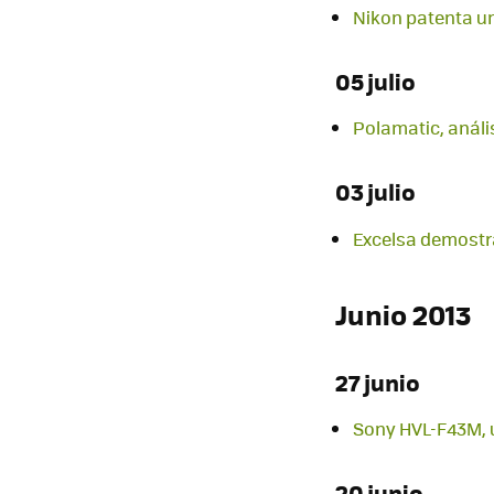
Nikon patenta un
05 julio
Polamatic, análi
03 julio
Excelsa demostra
Junio 2013
27 junio
Sony HVL-F43M, un
20 junio