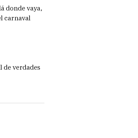
llá donde vaya,
el carnaval
al de verdades