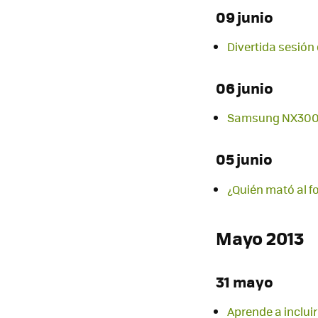
09 junio
Divertida sesión
06 junio
Samsung NX300, 
05 junio
¿Quién mató al f
Mayo 2013
31 mayo
Aprende a inclui