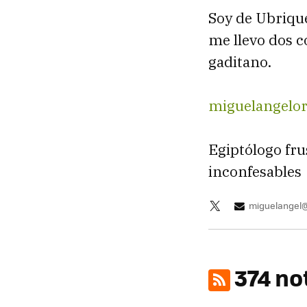
Soy de Ubrique,
me llevo dos c
gaditano.
miguelangelo
Egiptólogo fru
inconfesables
miguelangel
374 no