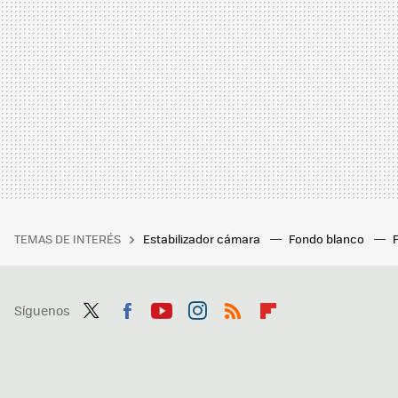
TEMAS DE INTERÉS
Estabilizador cámara
Fondo blanco
Síguenos
Twit
Fac
You
Inst
RSS
Flip
ter
ebo
tub
agr
boa
ok
e
am
rd