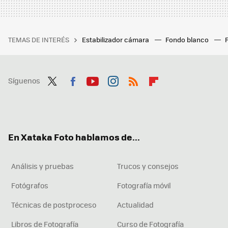
TEMAS DE INTERÉS
Estabilizador cámara
Fondo blanco
Síguenos
Twit
Fac
You
Inst
RSS
Flip
ter
ebo
tub
agr
boa
ok
e
am
rd
En Xataka Foto hablamos de...
Análisis y pruebas
Trucos y consejos
Fotógrafos
Fotografía móvil
Técnicas de postproceso
Actualidad
Libros de Fotografía
Curso de Fotografía