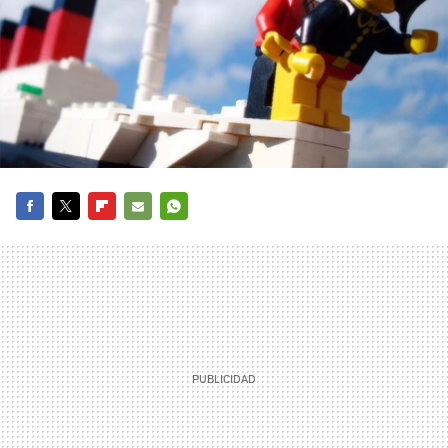
FACEBOOK
TWITTER
FLIPBOARD
E-
WHATSAPP
MAIL