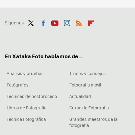
Síguenos
Twit
Fac
You
Inst
RSS
Flip
ter
ebo
tub
agr
boa
ok
e
am
rd
En Xataka Foto hablamos de...
Análisis y pruebas
Trucos y consejos
Fotógrafos
Fotografía móvil
Técnicas de postproceso
Actualidad
Libros de Fotografía
Curso de Fotografía
Técnica Fotográfica
Grandes maestros de la
fotografía