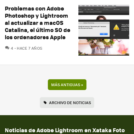
Problemas con Adobe
Photoshop y Lightroom
al actualizar a macOS
Catalina, el último SO de
los ordenadores Apple
COMENTARIOS
4
HACE 7 AÑOS
MÁS ANTIGUAS
»
ARCHIVO DE NOTICIAS
Noticias de Adobe Lightroom en Xataka Foto