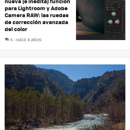
nueva (e inédita) función
para Lightroom y Adobe
Camera RAW: las ruedas
de corrección avanzada
del color
COMENTARIOS
5
HACE 6 AÑOS