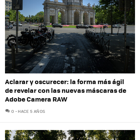
Aclarar y oscurecer: la forma más ágil
de revelar con las nuevas máscaras de
Adobe Camera RAW
COMENTARIOS
0
HACE 5 AÑOS