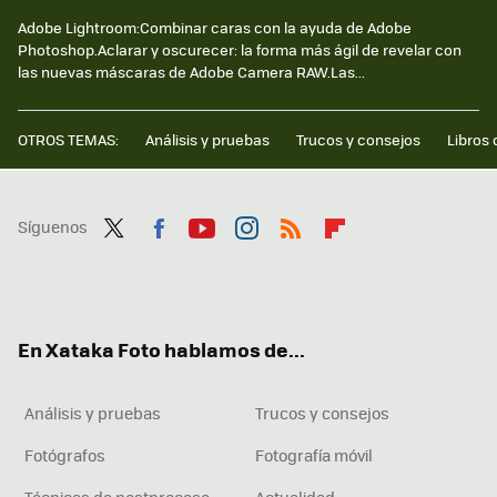
Adobe Lightroom:Combinar caras con la ayuda de Adobe
Photoshop.Aclarar y oscurecer: la forma más ágil de revelar con
las nuevas máscaras de Adobe Camera RAW.Las...
OTROS TEMAS:
Análisis y pruebas
Trucos y consejos
Libros 
Síguenos
Twit
Fac
You
Inst
RSS
Flip
ter
ebo
tub
agr
boa
ok
e
am
rd
En Xataka Foto hablamos de...
Análisis y pruebas
Trucos y consejos
Fotógrafos
Fotografía móvil