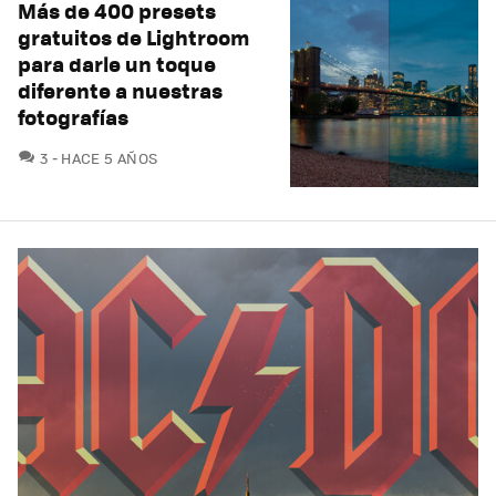
Más de 400 presets
gratuitos de Lightroom
para darle un toque
diferente a nuestras
fotografías
COMENTARIOS
3
HACE 5 AÑOS