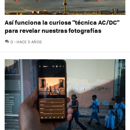
Así funciona la curiosa "técnica AC/DC"
para revelar nuestras fotografías
COMENTARIOS
0
HACE 5 AÑOS