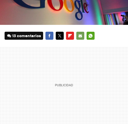
13 comentarios
FACEBOOK
TWITTER
FLIPBOARD
E-
WHATSAPP
MAIL