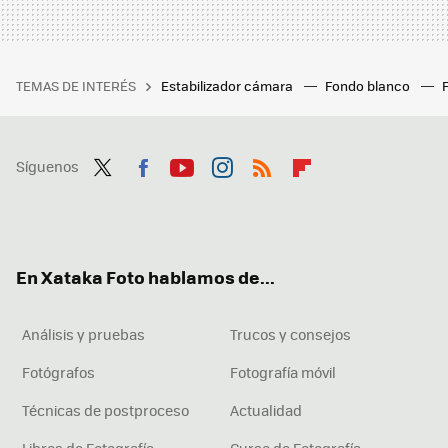
TEMAS DE INTERÉS
Estabilizador cámara
Fondo blanco
Síguenos
Twit
Fac
You
Inst
RSS
Flip
ter
ebo
tub
agr
boa
ok
e
am
rd
En Xataka Foto hablamos de...
Análisis y pruebas
Trucos y consejos
Fotógrafos
Fotografía móvil
Técnicas de postproceso
Actualidad