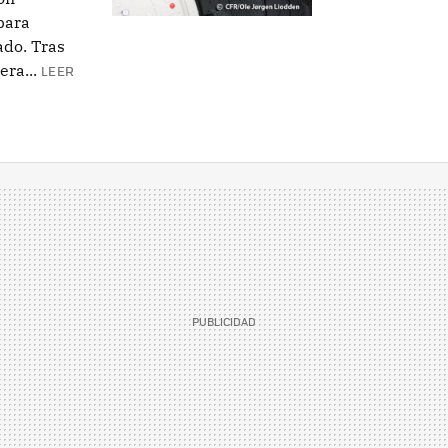
para
ado. Tras
ra...
LEER