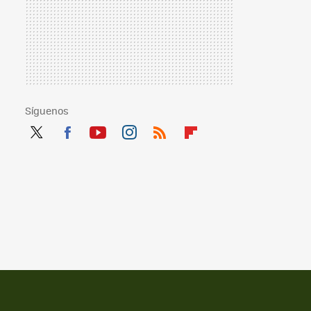
Síguenos
Twit
Fac
You
Inst
RSS
Flip
ter
ebo
tub
agr
boa
ok
e
am
rd