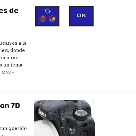
es de
uean es a la
View, donde
hicieran
es un tema
 MÁS »
non 7D
 han querido
on