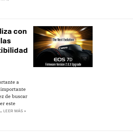
liza con
las
ibilidad
rtante a
 importante
vez de buscar
er este
.
LEER MÁS »