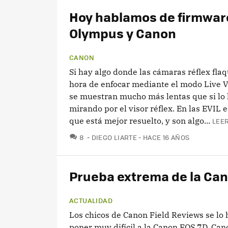
Hoy hablamos de firmwar
Olympus y Canon
CANON
Si hay algo donde las cámaras réflex flaq
hora de enfocar mediante el modo Live 
se muestran mucho más lentas que si lo 
mirando por el visor réflex. En las EVIL 
que está mejor resuelto, y son algo...
LEER
COMENTARIOS
8
DIEGO LIARTE
HACE 16 AÑOS
Prueba extrema de la Ca
ACTUALIDAD
Los chicos de Canon Field Reviews se lo
poner muy difícil a la Canon EOS 7D. Can