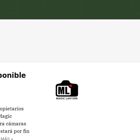
ponible
opietarios
Magic
ara cámaras
stará por fin
 MÁS »