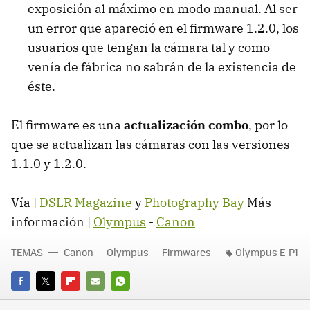
exposición al máximo en modo manual. Al ser
un error que apareció en el firmware 1.2.0, los
usuarios que tengan la cámara tal y como
venía de fábrica no sabrán de la existencia de
éste.
El firmware es una
actualización combo
, por lo
que se actualizan las cámaras con las versiones
1.1.0 y 1.2.0.
Vía |
DSLR Magazine
y
Photography Bay
Más
información |
Olympus
-
Canon
TEMAS
Canon
Olympus
Firmwares
Olympus E-P1
FACEBOOK
TWITTER
FLIPBOARD
E-
WHATSAPP