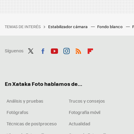
TEMAS DE INTERÉS
Estabilizador cámara
Fondo blanco
Síguenos
Twit
Fac
You
Inst
RSS
Flip
ter
ebo
tub
agr
boa
ok
e
am
rd
En Xataka Foto hablamos de...
Análisis y pruebas
Trucos y consejos
Fotógrafos
Fotografía móvil
Técnicas de postproceso
Actualidad