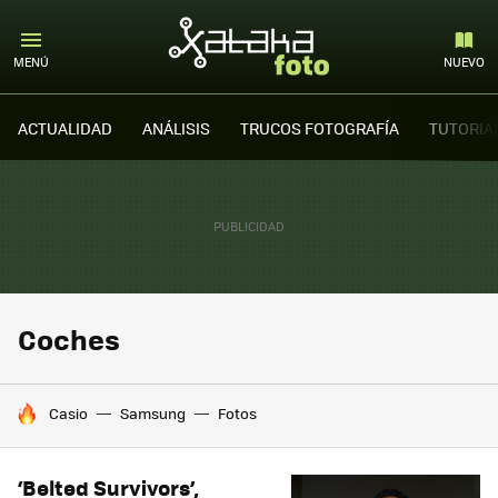
MENÚ
NUEVO
ACTUALIDAD
ANÁLISIS
TRUCOS FOTOGRAFÍA
TUTORIA
Coches
HOY SE HABLA DE
Casio
Samsung
Fotos
‘Belted Survivors’,