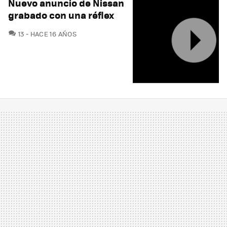
Nuevo anuncio de Nissan
grabado con una réflex
COMENTARIOS
13
HACE 16 AÑOS