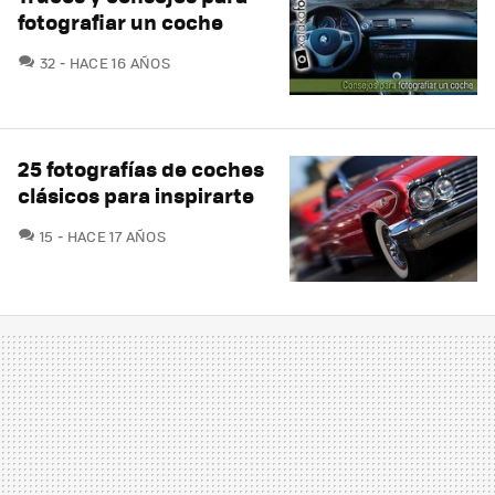
fotografiar un coche
COMENTARIOS
32
HACE 16 AÑOS
25 fotografías de coches
clásicos para inspirarte
COMENTARIOS
15
HACE 17 AÑOS