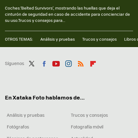
Coches:‘Belted Survivors’, mostrando las huellas que deja el
cinturón de seguridad en caso de accidente para concienciar de
su uso.Trucos y consejos para...
OTROS TEMAS:
Análisis y pruebas
Trucos y consejos
Libros 
Síguenos
Twit
Fac
You
Inst
RSS
Flip
ter
ebo
tub
agr
boa
ok
e
am
rd
En Xataka Foto hablamos de...
Análisis y pruebas
Trucos y consejos
Fotógrafos
Fotografía móvil