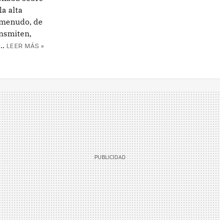
a alta
a menudo, de
ansmiten,
..
LEER MÁS »