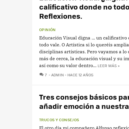
calificativo donde no todo
Reflexiones.
OPINIÓN
Educación Visual digna ... un calificativ
todo vale. O Artística si lo queréis amplia
disciplinas artísticas. Pero vayamos a lo
más de cerca, la educación visual y su i
así como su valor dentro...
LEER MÁS »
COMENTARIOS
7
ADMIN
HACE 12 AÑOS
Tres consejos básicos pa
añadir emoción a nuestra
TRUCOS Y CONSEJOS
El otro día mi compañero Alfonso reflex