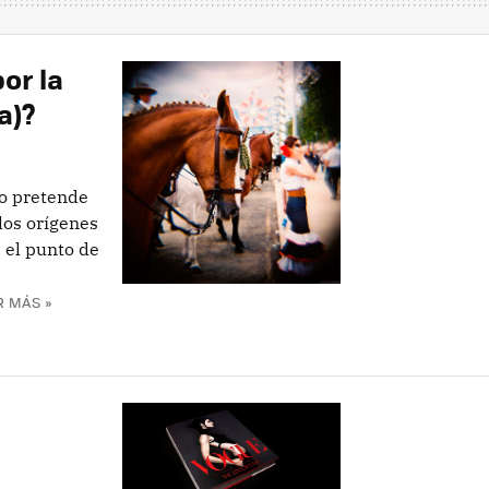
or la
a)?
lo pretende
los orígenes
 el punto de
R MÁS »