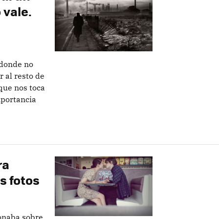
 vale.
o donde no
r al resto de
 que nos toca
mportancia
ra
s fotos
ionaba sobre