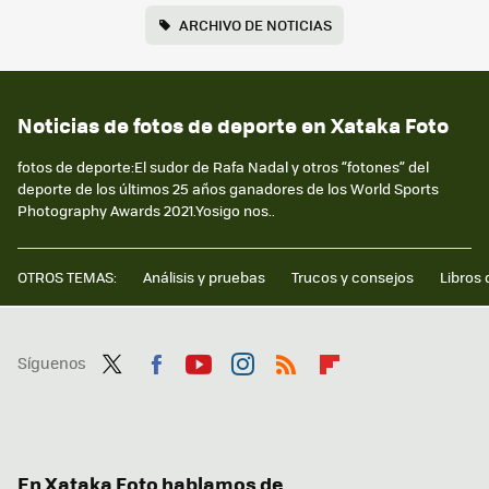
ARCHIVO DE NOTICIAS
Noticias de fotos de deporte en Xataka Foto
fotos de deporte:El sudor de Rafa Nadal y otros “fotones” del
deporte de los últimos 25 años ganadores de los World Sports
Photography Awards 2021.Yosigo nos..
OTROS TEMAS:
Análisis y pruebas
Trucos y consejos
Libros 
Síguenos
Twit
Fac
You
Inst
RSS
Flip
ter
ebo
tub
agr
boa
ok
e
am
rd
En Xataka Foto hablamos de...