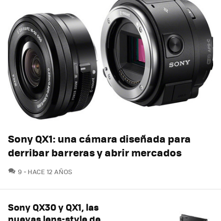
Sony QX1: una cámara diseñada para
derribar barreras y abrir mercados
COMENTARIOS
9
HACE 12 AÑOS
Sony QX30 y QX1, las
nuevas lens-style de