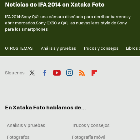
Noticias de IFA 2014 en Xataka Foto
IFA 2014:Sony QX1: una cámara diseñada para derribar barreras y
abrir mercados.Sony QX30 y QX1, las nuevas lens-style de Sony
para los smartphones
OTROS TEMAS:
Análisis y pruebas
Trucos y consejos
Libros 
Síguenos
Twit
Fac
You
Inst
RSS
Flip
ter
ebo
tub
agr
boa
ok
e
am
rd
En Xataka Foto hablamos de...
Análisis y pruebas
Trucos y consejos
Fotógrafos
Fotografía móvil