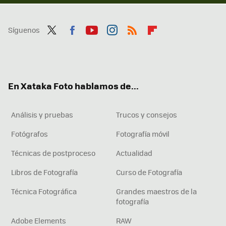
Síguenos
Twit
Fac
You
Inst
RSS
Flip
ter
ebo
tub
agr
boa
ok
e
am
rd
En Xataka Foto hablamos de...
Análisis y pruebas
Trucos y consejos
Fotógrafos
Fotografía móvil
Técnicas de postproceso
Actualidad
Libros de Fotografía
Curso de Fotografía
Técnica Fotográfica
Grandes maestros de la
fotografía
Adobe Elements
RAW