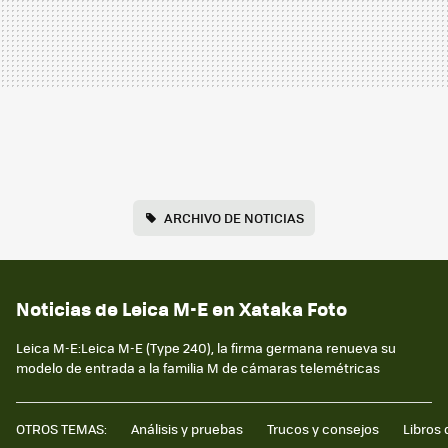
ARCHIVO DE NOTICIAS
Noticias de Leica M-E en Xataka Foto
Leica M-E:Leica M-E (Type 240), la firma germana renueva su
modelo de entrada a la familia M de cámaras telemétricas
OTROS TEMAS:
Análisis y pruebas
Trucos y consejos
Libros 