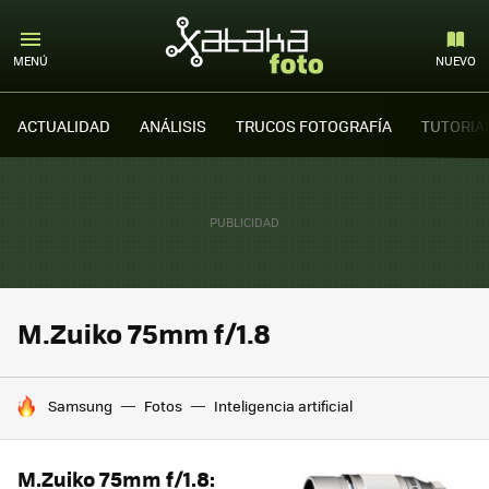
MENÚ
NUEVO
ACTUALIDAD
ANÁLISIS
TRUCOS FOTOGRAFÍA
TUTORIA
M.Zuiko 75mm f/1.8
HOY SE HABLA DE
Samsung
Fotos
Inteligencia artificial
M.Zuiko 75mm f/1.8: