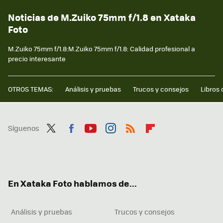
Noticias de M.Zuiko 75mm f/1.8 en Xataka
Foto
M.Zuiko 75mm f/1.8:M.Zuiko 75mm f/1.8: Calidad profesional a
precio interesante
OTROS TEMAS:
Análisis y pruebas
Trucos y consejos
Libros 
Síguenos
Twit
Fac
You
Inst
RSS
Flip
ter
ebo
tub
agr
boa
ok
e
am
rd
En Xataka Foto hablamos de...
Análisis y pruebas
Trucos y consejos