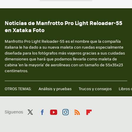
Noticias de Manfrotto Pro Light Reloader-55
en Xataka Foto
Manfrotto Pro Light Reloader-55 es el nombre que la compañía
italiana le ha dado a su nueva maleta con ruedas especialmente
diseñada para los fotógrafos más viajeros gracias a sus cuidadas
dimensiones que hará que podamos llevarla como maleta de
cabina 'en la mayoría' de aerolíneas con un tamaño de 55x35x23
centímetros.
OTROS TEMAS:
Análisis y pruebas
Trucos y consejos
Libros 
Síguenos
Twit
Fac
You
Inst
RSS
Flip
ter
ebo
tub
agr
boa