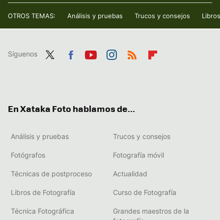
OTROS TEMAS:
Análisis y pruebas
Trucos y consejos
Libro
Síguenos
Twit
Fac
You
Inst
RSS
Flip
ter
ebo
tub
agr
boa
ok
e
am
rd
En Xataka Foto hablamos de...
Análisis y pruebas
Trucos y consejos
Fotógrafos
Fotografía móvil
Técnicas de postproceso
Actualidad
Libros de Fotografía
Curso de Fotografía
Técnica Fotográfica
Grandes maestros de la