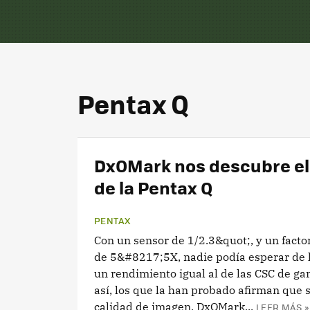
Pentax Q
DxOMark nos descubre el
de la Pentax Q
PENTAX
Con un sensor de 1/2.3&quot;, y un facto
de 5&#8217;5X, nadie podía esperar de 
un rendimiento igual al de las CSC de ga
así, los que la han probado afirman que
calidad de imagen. DxOMark...
LEER MÁS »