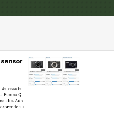
 sensor
r de recorte
la Pentax Q
ma alta. Aún
 sorprende su