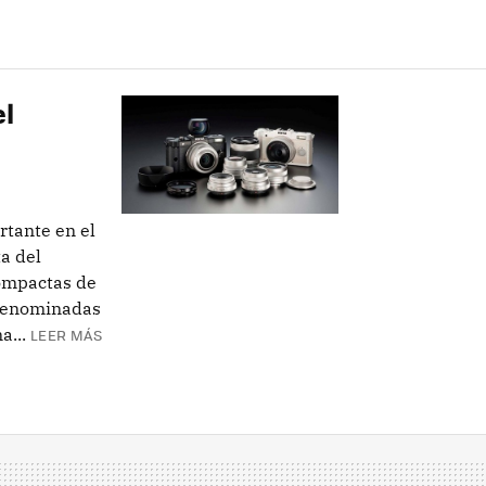
el
tante en el
a del
ompactas de
 denominadas
a...
LEER MÁS