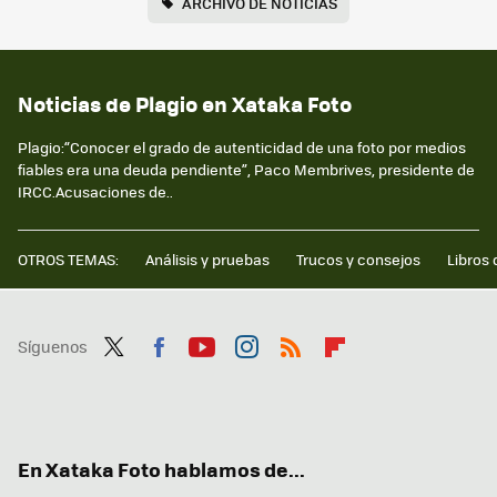
ARCHIVO DE NOTICIAS
Noticias de Plagio en Xataka Foto
Plagio:“Conocer el grado de autenticidad de una foto por medios
fiables era una deuda pendiente”, Paco Membrives, presidente de
IRCC.Acusaciones de..
OTROS TEMAS:
Análisis y pruebas
Trucos y consejos
Libros 
Síguenos
Twit
Fac
You
Inst
RSS
Flip
ter
ebo
tub
agr
boa
ok
e
am
rd
En Xataka Foto hablamos de...