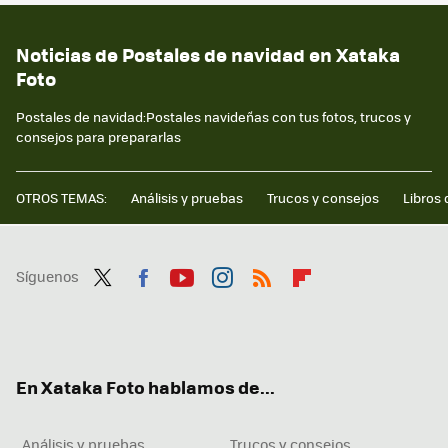
Noticias de Postales de navidad en Xataka
Foto
Postales de navidad:Postales navideñas con tus fotos, trucos y
consejos para prepararlas
OTROS TEMAS:
Análisis y pruebas
Trucos y consejos
Libros 
Síguenos
Twit
Fac
You
Inst
RSS
Flip
ter
ebo
tub
agr
boa
ok
e
am
rd
En Xataka Foto hablamos de...
Análisis y pruebas
Trucos y consejos