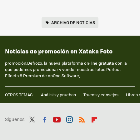
ARCHIVO DE NOTICIAS
Noticias de promoción en Xataka Foto
promoción:Defrozo, la nueva plataforma on-line gratuita con la
que podemos promocionar y vender nuestras fotos.Perfect
Effects 8 Premium de onOne Software,...
OTROS TEMAS:
Análisis y pruebas
Trucos y consejos
Libros 
Síguenos
Twit
Fac
You
Inst
RSS
Flip
ter
ebo
tub
agr
boa