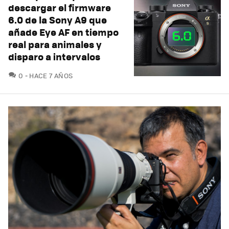
descargar el firmware
6.0 de la Sony A9 que
añade Eye AF en tiempo
real para animales y
disparo a intervalos
COMENTARIOS
0
HACE 7 AÑOS