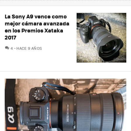
La Sony A9 vence como
mejor cámara avanzada
en los Premios Xataka
2017
COMENTARIOS
4
HACE 9 AÑOS