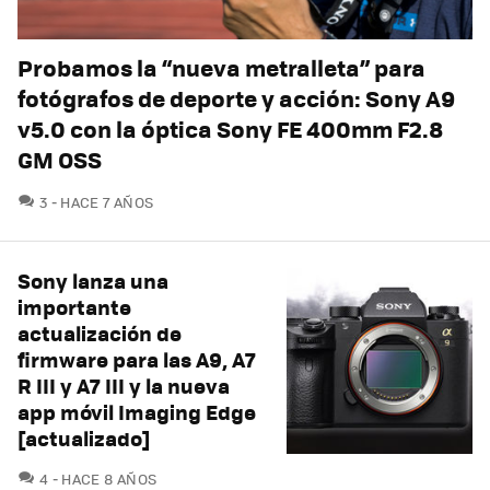
Probamos la “nueva metralleta” para
fotógrafos de deporte y acción: Sony A9
v5.0 con la óptica Sony FE 400mm F2.8
GM OSS
COMENTARIOS
3
HACE 7 AÑOS
Sony lanza una
importante
actualización de
firmware para las A9, A7
R III y A7 III y la nueva
app móvil Imaging Edge
[actualizado]
COMENTARIOS
4
HACE 8 AÑOS