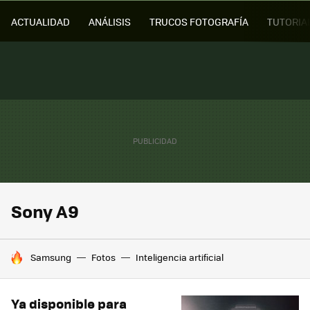
ACTUALIDAD
ANÁLISIS
TRUCOS FOTOGRAFÍA
TUTORIA
Sony A9
HOY SE HABLA DE
Samsung
Fotos
Inteligencia artificial
Ya disponible para