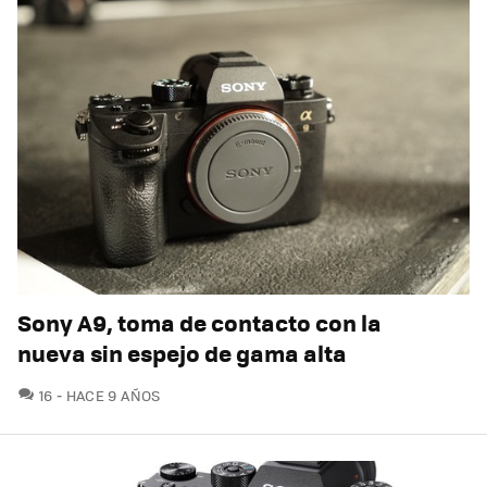
Sony A9, toma de contacto con la
nueva sin espejo de gama alta
COMENTARIOS
16
HACE 9 AÑOS