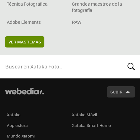
Técnica Fotográfica
Grandes maestros de la
fotografía
Adobe Elements
RAW
VER MÁS TEMAS
BUSCA
SUBIR
Xataka
Xataka Móvil
Applesfera
Xataka Smart Home
Mundo Xiaomi