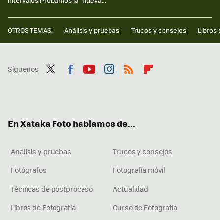
intervalos.Probamos la “nueva...
OTROS TEMAS:
Análisis y pruebas
Trucos y consejos
Libros 
Síguenos
Twit
Fac
You
Inst
RSS
Flip
ter
ebo
tub
agr
boa
ok
e
am
rd
En Xataka Foto hablamos de...
Análisis y pruebas
Trucos y consejos
Fotógrafos
Fotografía móvil
Técnicas de postproceso
Actualidad
Libros de Fotografía
Curso de Fotografía