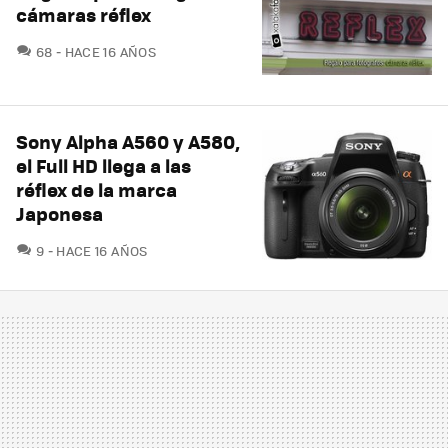
cámaras réflex
COMENTARIOS
68
HACE 16 AÑOS
Sony Alpha A560 y A580,
el Full HD llega a las
réflex de la marca
Japonesa
COMENTARIOS
9
HACE 16 AÑOS