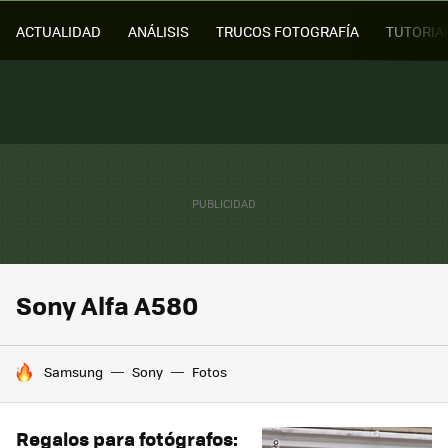
ACTUALIDAD
ANÁLISIS
TRUCOS FOTOGRAFÍA
TUTORIA
Sony Alfa A580
HOY SE HABLA DE
Samsung
Sony
Fotos
Regalos para fotógrafos: