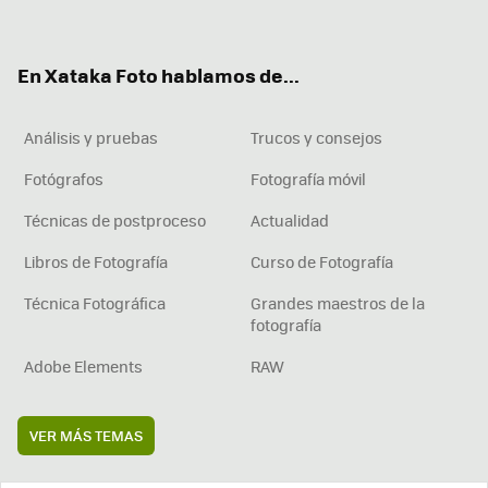
ter
ebo
tub
agr
boa
ok
e
am
rd
En Xataka Foto hablamos de...
Análisis y pruebas
Trucos y consejos
Fotógrafos
Fotografía móvil
Técnicas de postproceso
Actualidad
Libros de Fotografía
Curso de Fotografía
Técnica Fotográfica
Grandes maestros de la
fotografía
Adobe Elements
RAW
VER MÁS TEMAS