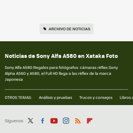
ARCHIVO DE NOTICIAS
Noticias de Sony Alfa A580 en Xataka Foto
Sony Alfa A580:Regalos para fotógrafos: cámaras réflex.Sony
Alpha A560 y A580, el Full HD llega a las réflex de la marca
Japonesa
OTROS TEMAS:
Análisis y pruebas
Trucos y consejos
Libros 
Síguenos
Twit
Fac
You
Inst
RSS
Flip