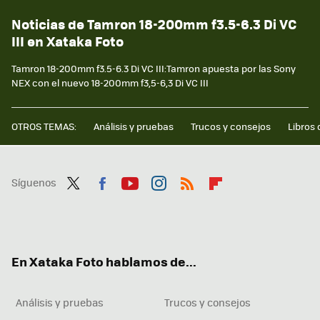
Noticias de Tamron 18-200mm f3.5-6.3 Di VC
III en Xataka Foto
Tamron 18-200mm f3.5-6.3 Di VC III:Tamron apuesta por las Sony
NEX con el nuevo 18-200mm f3,5-6,3 Di VC III
OTROS TEMAS:
Análisis y pruebas
Trucos y consejos
Libros 
Síguenos
Twit
Fac
You
Inst
RSS
Flip
ter
ebo
tub
agr
boa
ok
e
am
rd
En Xataka Foto hablamos de...
Análisis y pruebas
Trucos y consejos