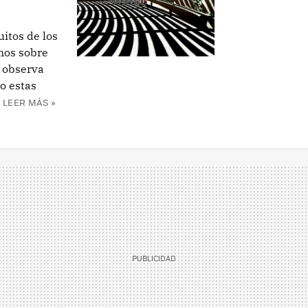
itos de los
mos sobre
e observa
to estas
LEER MÁS »