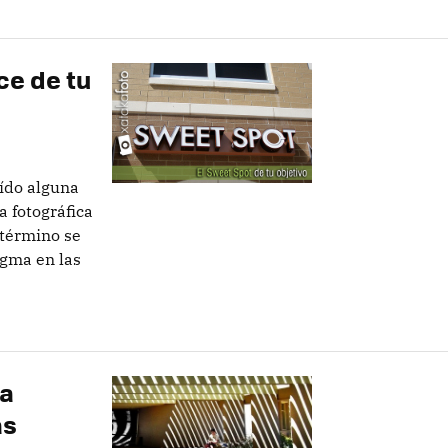
ce de tu
ído alguna
a fotográfica
 término se
agma en las
la
as