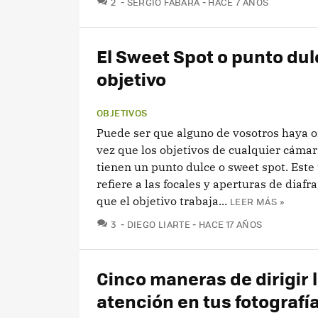
2
SERGIO FABARA
HACE 7 AÑOS
El Sweet Spot o punto dul
objetivo
OBJETIVOS
Puede ser que alguno de vosotros haya o
vez que los objetivos de cualquier cámar
tienen un punto dulce o sweet spot. Este
refiere a las focales y aperturas de diafr
que el objetivo trabaja...
LEER MÁS »
COMENTARIOS
3
DIEGO LIARTE
HACE 17 AÑOS
Cinco maneras de dirigir 
atención en tus fotografí