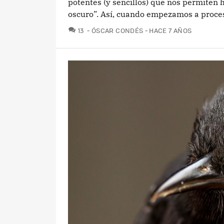
potentes (y sencillos) que nos permiten 
oscuro”. Así, cuando empezamos a procesar
COMENTARIOS
13
ÓSCAR CONDÉS
HACE 7 AÑOS