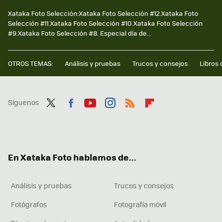
Xataka Foto Selección:Xataka Foto Selección #12.Xataka Foto
Selección #11.Xataka Foto Selección #10.Xataka Foto Selección
#9.Xataka Foto Selección #8. Especial día de...
OTROS TEMAS:
Análisis y pruebas
Trucos y consejos
Libros 
Síguenos
Twit
Fac
You
Inst
RSS
Flip
ter
ebo
tub
agr
boa
ok
e
am
rd
En Xataka Foto hablamos de...
Análisis y pruebas
Trucos y consejos
Fotógrafos
Fotografía móvil