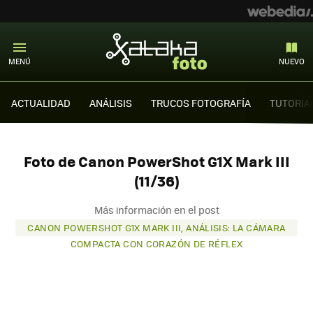
MENÚ
NUEVO
ACTUALIDAD
ANÁLISIS
TRUCOS FOTOGRAFÍA
TUTORIA
Foto de Canon PowerShot G1X Mark III
(11/36)
Más información en el post
CANON POWERSHOT G1X MARK III, ANÁLISIS: LA CÁMARA
COMPACTA CON CORAZÓN DE RÉFLEX