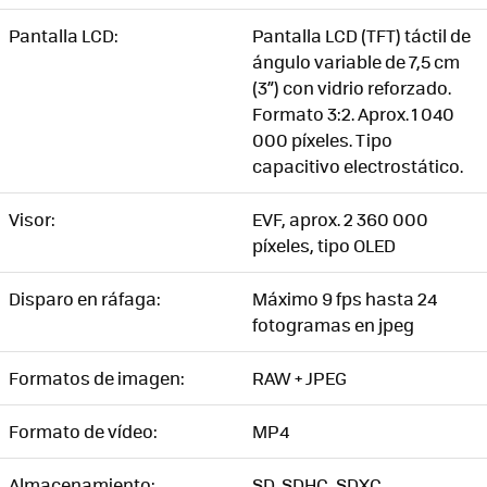
Pantalla LCD:
Pantalla LCD (TFT) táctil de
ángulo variable de 7,5 cm
(3”) con vidrio reforzado.
Formato 3:2. Aprox. 1 040
000 píxeles. Tipo
capacitivo electrostático.
Visor:
EVF, aprox. 2 360 000
píxeles, tipo OLED
Disparo en ráfaga:
Máximo 9 fps hasta 24
fotogramas en jpeg
Formatos de imagen:
RAW + JPEG
Formato de vídeo:
MP4
Almacenamiento:
SD, SDHC, SDXC