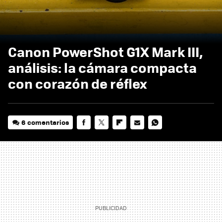
Canon PowerShot G1X Mark III,
análisis: la cámara compacta
con corazón de réflex
6 comentarios
FACEBOOK
TWITTER
FLIPBOARD
E-
WHATSAPP
MAIL