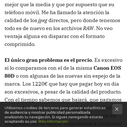
mejor que la media y que por supuesto que su
teléfono móvil. Me ha llamado la atención la
calidad de los
jpeg
directos, pero donde tenemos
todo es de nuevo en los archivos
RAW
. No veo
ventaja alguna en disparar con el formato
comprimido.
El único gran problema es el precio
. Es excesivo
si lo comparamos con el de la misma
Canon EOS
80D
o con algunas de las nuevas sin espejo de la
marca. Los 1220€ que hay que pagar hoy en día
son excesivos, a pesar de la calidad del producto.
Con el tiempo sabemos que bajará, que pagamos
la novedad. Pero un precio más ajustado sería,
Utilizamos cookies de terceros para generar estadísticas
de audiencia y mostrar publicidad personalizada
como siempre, más atractivo para nosotros los
analizando tu navegación. Si sigues navegando estarás
aceptando su uso.
Más información
fotógrafos. Sobre todo si empezamos a comparar