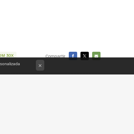
OM 30X
Compartir
rsonalizada
FACEBOOK
X
E-
×
MAIL