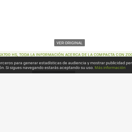
VER ORIGINAL
700 HS, TODA LA INFORMACIÓN ACERCA DE LA COMPACTA CON ZO
erceros para generar estadísticas de audiencia y mostrar publicidad pe
ón. Si sigues navegando estarás aceptando su uso.
Más información