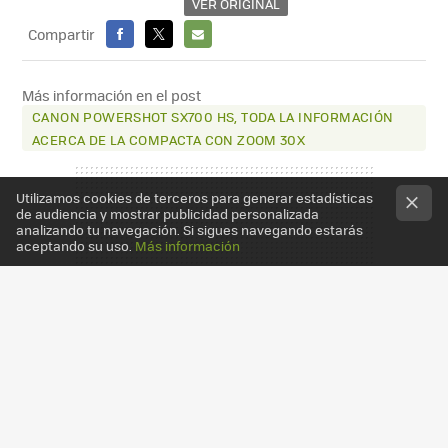
VER ORIGINAL
Compartir
FACEBOOK
X
E-
MAIL
Más información en el post
CANON POWERSHOT SX700 HS, TODA LA INFORMACIÓN
ACERCA DE LA COMPACTA CON ZOOM 30X
Utilizamos cookies de terceros para generar estadísticas
de audiencia y mostrar publicidad personalizada
analizando tu navegación. Si sigues navegando estarás
aceptando su uso.
Más información