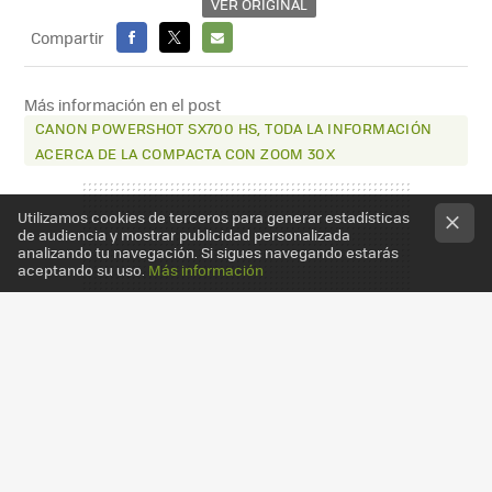
VER ORIGINAL
Compartir
FACEBOOK
X
E-
MAIL
Más información en el post
CANON POWERSHOT SX700 HS, TODA LA INFORMACIÓN
ACERCA DE LA COMPACTA CON ZOOM 30X
Utilizamos cookies de terceros para generar estadísticas
de audiencia y mostrar publicidad personalizada
analizando tu navegación. Si sigues navegando estarás
aceptando su uso.
Más información