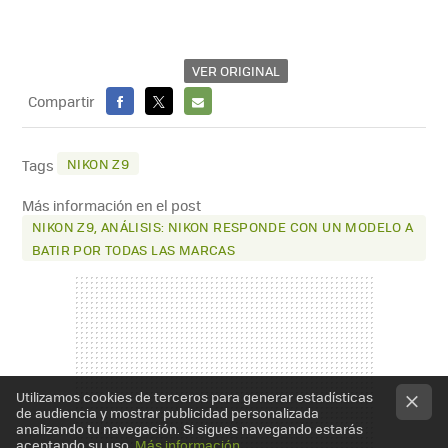
VER ORIGINAL
Compartir
FACEBOOK
X
E-
MAIL
NIKON Z9
Tags
Más información en el post
NIKON Z9, ANÁLISIS: NIKON RESPONDE CON UN MODELO A
BATIR POR TODAS LAS MARCAS
Utilizamos cookies de terceros para generar estadísticas
de audiencia y mostrar publicidad personalizada
analizando tu navegación. Si sigues navegando estarás
aceptando su uso.
Más información