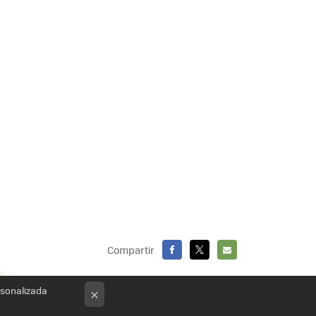
Compartir
FACEBOOK
X
E-
MAIL
rsonalizada
×