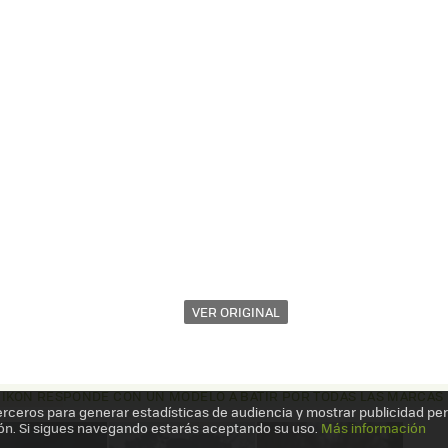
VER ORIGINAL
: NIKON RESPONDE CON UN MODELO A BATIR POR TODAS LAS MARCAS
erceros para generar estadísticas de audiencia y mostrar publicidad pe
ón. Si sigues navegando estarás aceptando su uso.
Más información