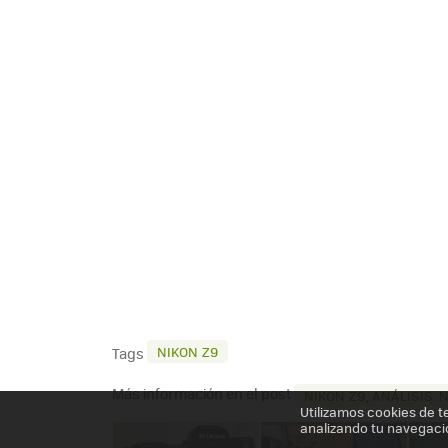
NIKON Z9
Tags
Más información en el post
NIKON Z9, ANÁLISIS
Utilizamos cookies de t
analizando tu navegaci