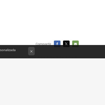
Compartir
rsonalizada
FACEBOOK
X
E-
×
MAIL