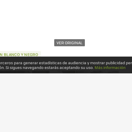
VER ORIGINAL
EN BLANCO Y NEGRO
erceros para generar estadísticas de audiencia y mostrar publicidad pe
ón. Si sigues navegando estarás aceptando su uso.
Más información