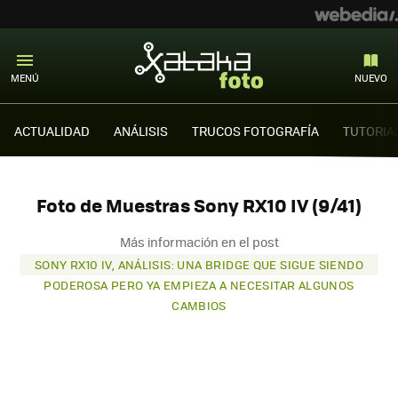
MENÚ
NUEVO
ACTUALIDAD
ANÁLISIS
TRUCOS FOTOGRAFÍA
TUTORIA
Foto de Muestras Sony RX10 IV (9/41)
Más información en el post
SONY RX10 IV, ANÁLISIS: UNA BRIDGE QUE SIGUE SIENDO
PODEROSA PERO YA EMPIEZA A NECESITAR ALGUNOS
CAMBIOS