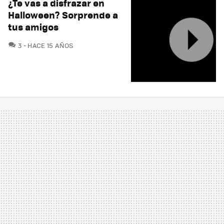
¿Te vas a disfrazar en
Halloween? Sorprende a
tus amigos
COMENTARIOS
3
HACE 15 AÑOS