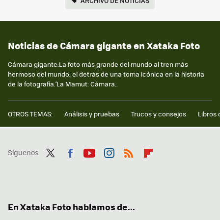
ARCHIVO DE NOTICIAS
Noticias de Cámara gigante en Xataka Foto
Cámara gigante:La foto más grande del mundo al tren más
hermoso del mundo: el detrás de una toma icónica en la historia
de la fotografía.‘La Mamut: Cámara..
OTROS TEMAS:
Análisis y pruebas
Trucos y consejos
Libros 
Síguenos
Twit
Fac
You
Inst
RSS
Flip
ter
ebo
tub
agr
boa
ok
e
am
rd
En Xataka Foto hablamos de...