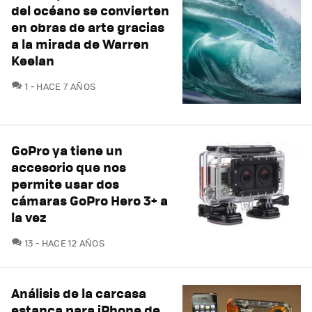
del océano se convierten
en obras de arte gracias
a la mirada de Warren
Keelan
COMENTARIOS
1
HACE 7 AÑOS
GoPro ya tiene un
accesorio que nos
permite usar dos
cámaras GoPro Hero 3+ a
la vez
COMENTARIOS
13
HACE 12 AÑOS
Análisis de la carcasa
estanca para iPhone de