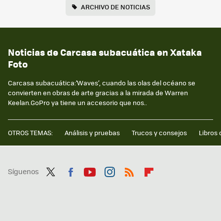
ARCHIVO DE NOTICIAS
Noticias de Carcasa subacuática en Xataka
Foto
Carcasa subacuática:‘Waves’, cuando las olas del océano se
convierten en obras de arte gracias a la mirada de Warren
Keelan.GoPro ya tiene un accesorio que nos..
OTROS TEMAS:
Análisis y pruebas
Trucos y consejos
Libros 
Síguenos
Twit
Fac
You
Inst
RSS
Flip
ter
ebo
tub
agr
boa
ok
e
am
rd