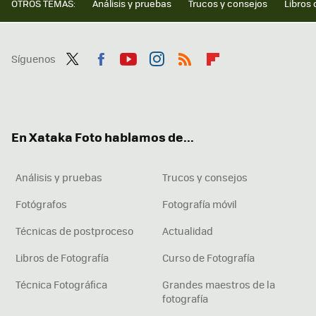
OTROS TEMAS:
Análisis y pruebas
Trucos y consejos
Libros 
Síguenos
Twit
Fac
You
Inst
RSS
Flip
ter
ebo
tub
agr
boa
ok
e
am
rd
En Xataka Foto hablamos de...
Análisis y pruebas
Trucos y consejos
Fotógrafos
Fotografía móvil
Técnicas de postproceso
Actualidad
Libros de Fotografía
Curso de Fotografía
Técnica Fotográfica
Grandes maestros de la
fotografía