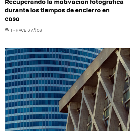
Recuperando la motivación fotográfica
durante los tiempos de encierro en
casa
COMENTARIOS
1
HACE 6 AÑOS