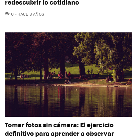
redescubrir lo cotidiano
COMENTARIOS
0
HACE 8 AÑOS
Tomar fotos sin cámara: El ejercicio
definitivo para aprender a observar