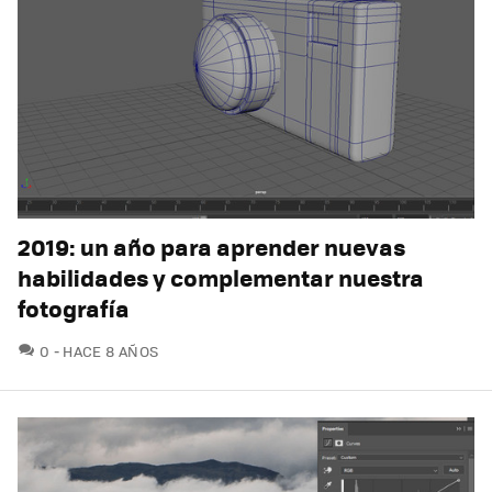
2019: un año para aprender nuevas
habilidades y complementar nuestra
fotografía
COMENTARIOS
0
HACE 8 AÑOS