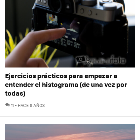
Ejercicios prácticos para empezar a
entender el histograma (de una vez por
todas)
COMENTARIOS
11
HACE 6 AÑOS