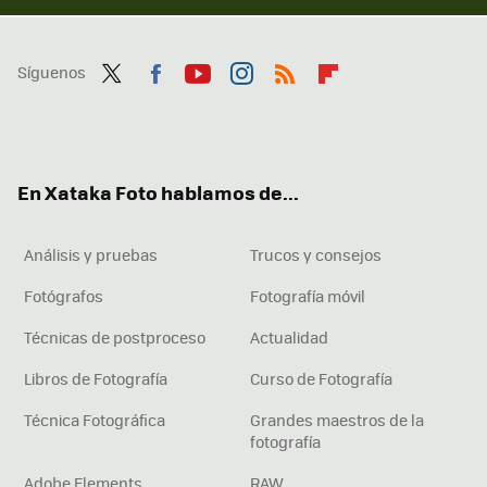
Síguenos
Twit
Fac
You
Inst
RSS
Flip
ter
ebo
tub
agr
boa
ok
e
am
rd
En Xataka Foto hablamos de...
Análisis y pruebas
Trucos y consejos
Fotógrafos
Fotografía móvil
Técnicas de postproceso
Actualidad
Libros de Fotografía
Curso de Fotografía
Técnica Fotográfica
Grandes maestros de la
fotografía
Adobe Elements
RAW