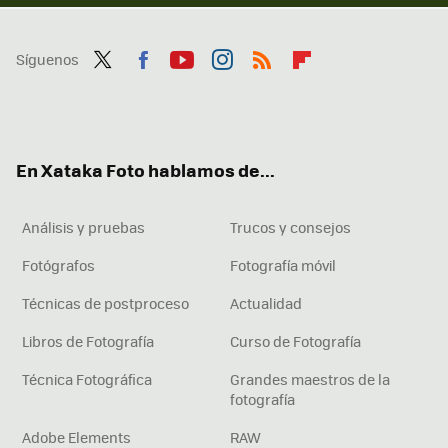
Síguenos
Twit
Fac
You
Inst
RSS
Flip
ter
ebo
tub
agr
boa
ok
e
am
rd
En Xataka Foto hablamos de...
Análisis y pruebas
Trucos y consejos
Fotógrafos
Fotografía móvil
Técnicas de postproceso
Actualidad
Libros de Fotografía
Curso de Fotografía
Técnica Fotográfica
Grandes maestros de la
fotografía
Adobe Elements
RAW