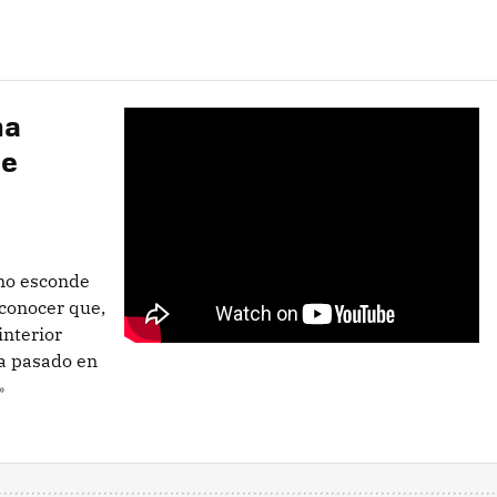
na
de
e no esconde
conocer que,
interior
a pasado en
»