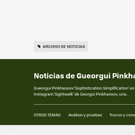
ARCHIVO DE NOTICIAS
Noticias de Gueorgui Pinkh
Gueorgui Pinkhassov:‘Sophistication Simplification’ e
Instagram.'Sightwalk' de Georgui Pinkhassov, una..
OTROS TEMAS:
Análisis y pruebas
Trucos y con