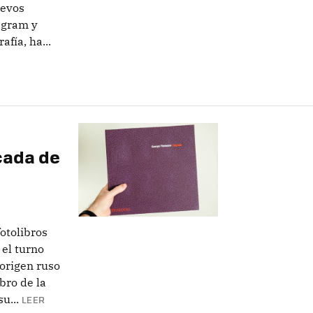
uevos
agram y
afía, ha...
cada de
otolibros
 el turno
 origen ruso
bro de la
u...
LEER