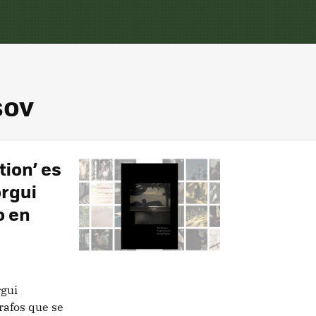
sov
tion’ es
orgui
o en
rgui
rafos que se