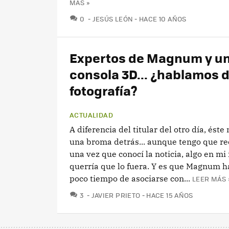
MÁS »
COMENTARIOS
0
JESÚS LEÓN
HACE 10 AÑOS
Expertos de Magnum y u
consola 3D... ¿hablamos 
fotografía?
ACTUALIDAD
A diferencia del titular del otro día, ést
una broma detrás... aunque tengo que re
una vez que conocí la noticia, algo en mi 
querría que lo fuera. Y es que Magnum h
poco tiempo de asociarse con...
LEER MÁS 
COMENTARIOS
3
JAVIER PRIETO
HACE 15 AÑOS