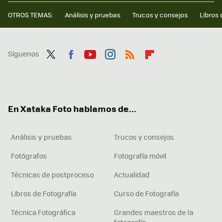
OTROS TEMAS:
Análisis y pruebas
Trucos y consejos
Libros 
Síguenos
Twit
Fac
You
Inst
RSS
Flip
ter
ebo
tub
agr
boa
ok
e
am
rd
En Xataka Foto hablamos de...
Análisis y pruebas
Trucos y consejos
Fotógrafos
Fotografía móvil
Técnicas de postproceso
Actualidad
Libros de Fotografía
Curso de Fotografía
Técnica Fotográfica
Grandes maestros de la