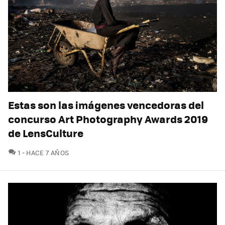
Estas son las imágenes vencedoras del
concurso Art Photography Awards 2019
de LensCulture
COMENTARIOS
1
HACE 7 AÑOS