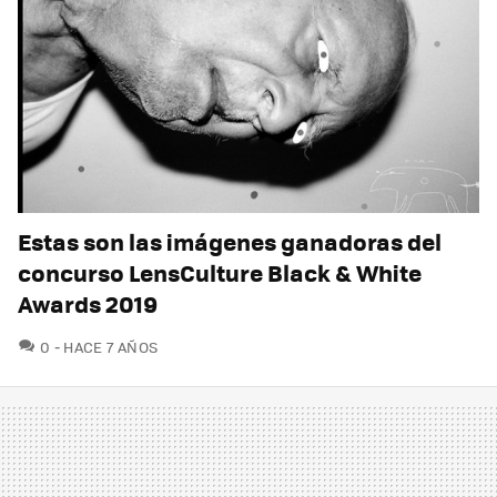
Estas son las imágenes ganadoras del
concurso LensCulture Black & White
Awards 2019
COMENTARIOS
0
HACE 7 AÑOS