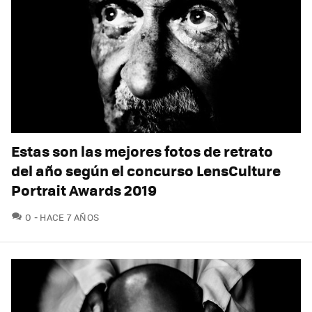
Estas son las mejores fotos de retrato
del año según el concurso LensCulture
Portrait Awards 2019
COMENTARIOS
0
HACE 7 AÑOS