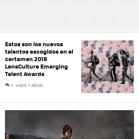
Estos son los nuevos
talentos escogidos en el
certamen 2019
LensCulture Emerging
Talent Awards
COMENTARIOS
1
HACE 7 AÑOS