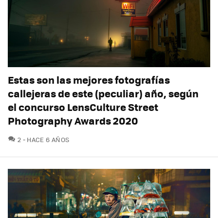
Estas son las mejores fotografías
callejeras de este (peculiar) año, según
el concurso LensCulture Street
Photography Awards 2020
COMENTARIOS
2
HACE 6 AÑOS