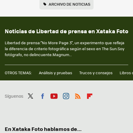
ARCHIVO DE NOTICIAS
Noticias de Libertad de prensa en Xataka Foto
Libertad de prensa:"No More Page 3", un experimento que refleja
la diferencia de criterio fotográfica según el sexo en The Sun.Soy
fotógrafo, no delincuente.Magnum...
OTROS TEMAS:
Análisis y pruebas
Trucos y consejos
Libros 
Síguenos
Twit
Fac
You
Inst
RSS
Flip
ter
ebo
tub
agr
boa
ok
e
am
rd
En Xataka Foto hablamos de...