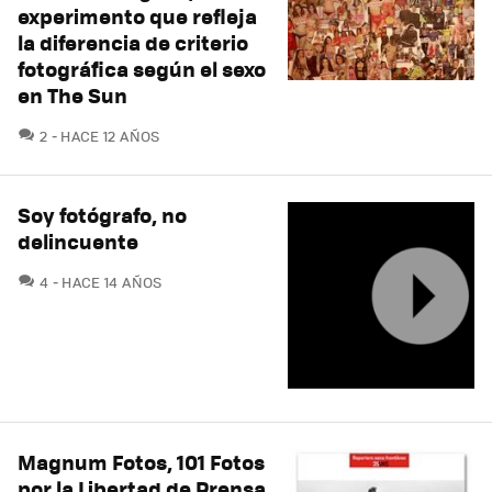
experimento que refleja
la diferencia de criterio
fotográfica según el sexo
en The Sun
COMENTARIOS
2
HACE 12 AÑOS
Soy fotógrafo, no
delincuente
COMENTARIOS
4
HACE 14 AÑOS
Magnum Fotos, 101 Fotos
por la Libertad de Prensa