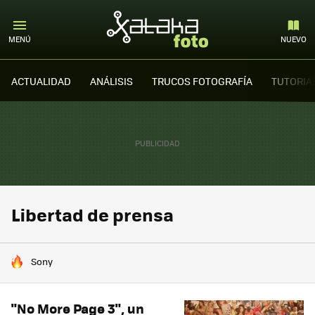
MENÚ
NUEVO
ACTUALIDAD
ANÁLISIS
TRUCOS FOTOGRAFÍA
TUTORIA
Libertad de prensa
HOY SE HABLA DE
Sony
"No More Page 3", un