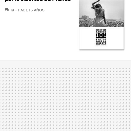
COMENTARIOS
19
HACE 16 AÑOS