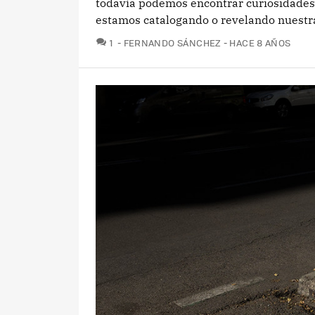
todavía podemos encontrar curiosidades
estamos catalogando o revelando nuestra
COMENTARIOS
1
FERNANDO SÁNCHEZ
HACE 8 AÑOS