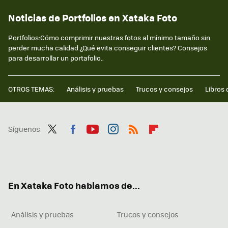
Noticias de Portfolios en Xataka Foto
Portfolios:Cómo comprimir nuestras fotos al mínimo tamaño sin
perder mucha calidad.¿Qué evita conseguir clientes? Consejos
para desarrollar un portafolio..
OTROS TEMAS:
Análisis y pruebas
Trucos y consejos
Libros 
Síguenos
Twit
Fac
You
Inst
RSS
Flip
ter
ebo
tub
agr
boa
ok
e
am
rd
En Xataka Foto hablamos de...
Análisis y pruebas
Trucos y consejos