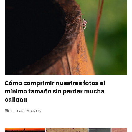
Cómo comprimir nuestras fotos al
mínimo tamaño sin perder mucha
calidad
COMENTARIOS
1
HACE 5 AÑOS