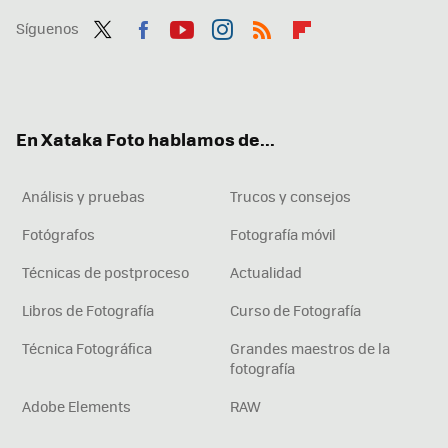
Síguenos
Twit
Fac
You
Inst
RSS
Flip
ter
ebo
tub
agr
boa
ok
e
am
rd
En Xataka Foto hablamos de...
Análisis y pruebas
Trucos y consejos
Fotógrafos
Fotografía móvil
Técnicas de postproceso
Actualidad
Libros de Fotografía
Curso de Fotografía
Técnica Fotográfica
Grandes maestros de la
fotografía
Adobe Elements
RAW