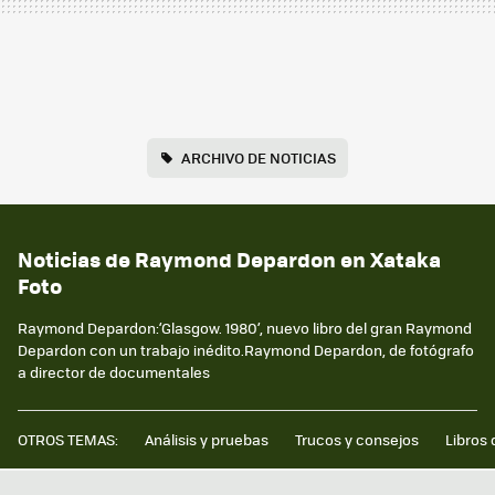
ARCHIVO DE NOTICIAS
Noticias de Raymond Depardon en Xataka
Foto
Raymond Depardon:‘Glasgow. 1980’, nuevo libro del gran Raymond
Depardon con un trabajo inédito.Raymond Depardon, de fotógrafo
a director de documentales
OTROS TEMAS:
Análisis y pruebas
Trucos y consejos
Libros 