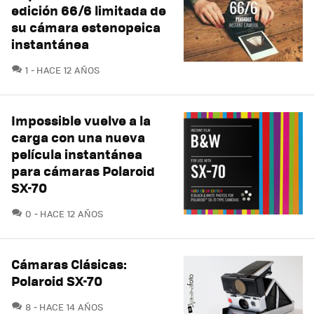
edición 66/6 limitada de
su cámara estenopeica
instantánea
COMENTARIOS
1
HACE 12 AÑOS
Impossible vuelve a la
carga con una nueva
película instantánea
para cámaras Polaroid
SX-70
COMENTARIOS
0
HACE 12 AÑOS
Cámaras Clásicas:
Polaroid SX-70
COMENTARIOS
8
HACE 14 AÑOS