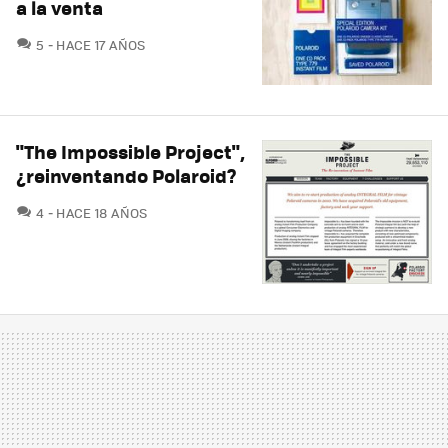
a la venta
COMENTARIOS
5
HACE 17 AÑOS
"The Impossible Project",
¿reinventando Polaroid?
COMENTARIOS
4
HACE 18 AÑOS