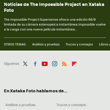
Noticias de The Impossible Project en Xataka
Foto
The Impossible Project:Supersense ofrece una edición 66/6
limitada de su cámara estenopeica instantánea.Impossible vuelve
a la carga con una nueva película instantánea...
OTROS TEMAS:
Análisis y pruebas
Trucos y consejos
Libros 
Síguenos
Twit
Fac
You
Inst
RSS
Flip
ter
ebo
tub
agr
boa
ok
e
am
rd
En Xataka Foto hablamos de...
Análisis y pruebas
Trucos y consejos