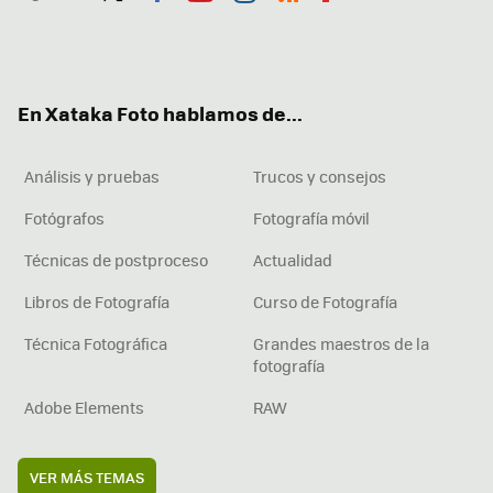
Twit
Fac
You
Inst
RSS
Flip
ter
ebo
tub
agr
boa
ok
e
am
rd
En Xataka Foto hablamos de...
Análisis y pruebas
Trucos y consejos
Fotógrafos
Fotografía móvil
Técnicas de postproceso
Actualidad
Libros de Fotografía
Curso de Fotografía
Técnica Fotográfica
Grandes maestros de la
fotografía
Adobe Elements
RAW
VER MÁS TEMAS