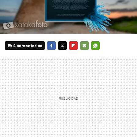
4 comentarios
FACEBOOK
TWITTER
FLIPBOARD
E-
WHATSAPP
MAIL