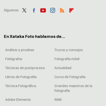
Síguenos
Twit
Fac
You
Inst
RSS
Flip
ter
ebo
tub
agr
boa
ok
e
am
rd
En Xataka Foto hablamos de...
Análisis y pruebas
Trucos y consejos
Fotógrafos
Fotografía móvil
Técnicas de postproceso
Actualidad
Libros de Fotografía
Curso de Fotografía
Técnica Fotográfica
Grandes maestros de la
fotografía
Adobe Elements
RAW