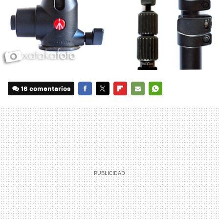
16 comentarios
FACEBOOK
TWITTER
FLIPBOARD
E-
WHATSAPP
MAIL