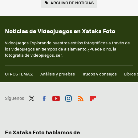
ARCHIVO DE NOTICIAS
Noticias de Videojuegos en Xataka Foto
Videojuegos:Explorando nuestros estilos fotográficos a través de
los videojuegos en tiempos de aislamiento.¿Puede o no, la
fotografía de videojuegos, ser..
OTROS TEMAS:
Análisis y pruebas
Trucos y consejos
Libros 
Síguenos
Twit
Fac
You
Inst
RSS
Flip
ter
ebo
tub
agr
boa
ok
e
am
rd
En Xataka Foto hablamos de...