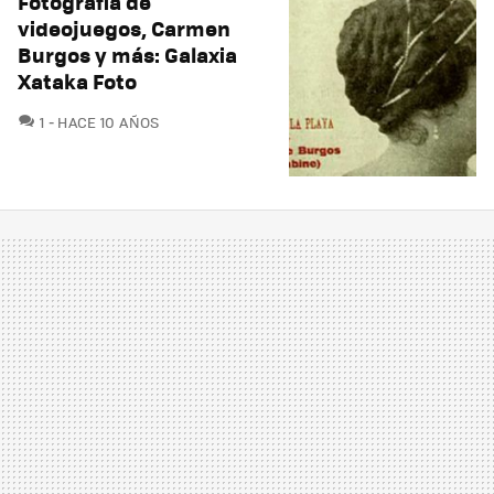
Fotografía de
videojuegos, Carmen
Burgos y más: Galaxia
Xataka Foto
COMENTARIOS
1
HACE 10 AÑOS