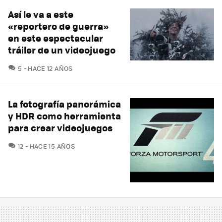
Así le va a este
«reportero de guerra»
en este espectacular
tráiler de un videojuego
COMENTARIOS
5
HACE 12 AÑOS
La fotografía panorámica
y HDR como herramienta
para crear videojuegos
COMENTARIOS
12
HACE 15 AÑOS