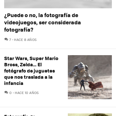
¿Puede o no, la fotografía de
videojuegos, ser considerada
fotografía?
COMENTARIOS
7
HACE 8 AÑOS
Star Wars, Super Mario
Bross, Zelda… El
fotógrafo de juguetes
que nos traslada a la
infancia
COMENTARIOS
0
HACE 10 AÑOS